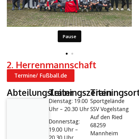
Pause
2. Herrenmannschaft
Termine/ Fußball.de
Abteilungsleiter
Trainingszeiten
Trainingsor
Dienstag: 19.00
Sportgelände
Uhr – 20.30 Uhr
SSV Vogelstang
Auf den Ried
Donnerstag:
68259
19.00 Uhr –
Mannheim
20.30 Uhr