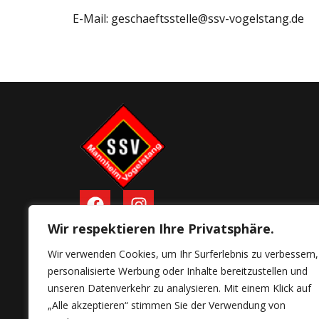
E-Mail: geschaeftsstelle@ssv-vogelstang.de
Wir respektieren Ihre Privatsphäre.
SSV Vogelstang e.V.
Auf den Ried 7
Wir verwenden Cookies, um Ihr Surferlebnis zu verbessern,
68259 Mannheim
personalisierte Werbung oder Inhalte bereitzustellen und
unseren Datenverkehr zu analysieren. Mit einem Klick auf
geschaeftsstelle@ssv-vogelstang.de
„Alle akzeptieren“ stimmen Sie der Verwendung von