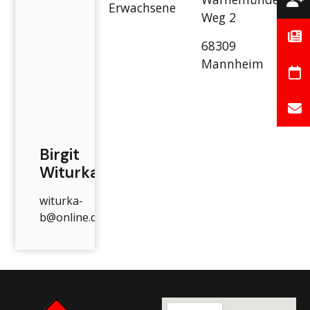
Erwachsene
Weg 2
68309
Mannheim
Birgit
Witurka
witurka-
b@online.de